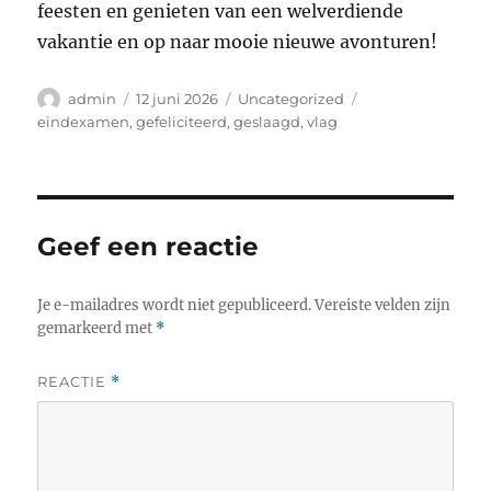
feesten en genieten van een welverdiende
vakantie en op naar mooie nieuwe avonturen!
Auteur
Geplaatst
Categorieën
Tags
admin
12 juni 2026
Uncategorized
op
eindexamen
,
gefeliciteerd
,
geslaagd
,
vlag
Geef een reactie
Je e-mailadres wordt niet gepubliceerd.
Vereiste velden zijn
gemarkeerd met
*
REACTIE
*