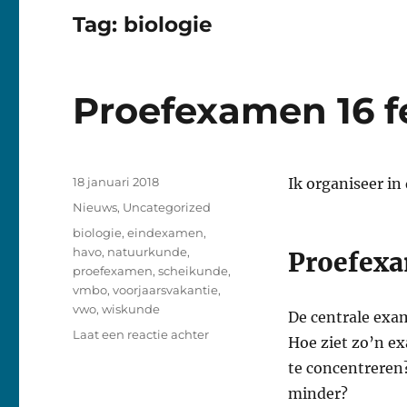
Tag:
biologie
Proefexamen 16 f
Geplaatst
18 januari 2018
Ik organiseer i
op
Categorieën
Nieuws
,
Uncategorized
Tags
biologie
,
eindexamen
,
havo
,
natuurkunde
,
Proefexa
proefexamen
,
scheikunde
,
vmbo
,
voorjaarsvakantie
,
vwo
,
wiskunde
De centrale exa
op
Laat een reactie achter
Hoe ziet zo’n ex
Proefexamen
te concentreren
16
februari
minder?