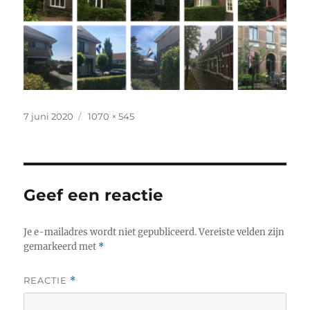
Geplaatst
Volledige
7 juni 2020
1070 × 545
op
grootte
Geef een reactie
Je e-mailadres wordt niet gepubliceerd.
Vereiste velden zijn
gemarkeerd met
*
REACTIE
*