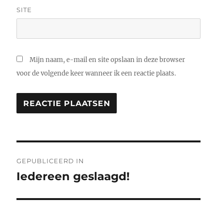
SITE
Mijn naam, e-mail en site opslaan in deze browser
voor de volgende keer wanneer ik een reactie plaats.
Bericht
GEPUBLICEERD IN
navigatie
Iedereen geslaagd!