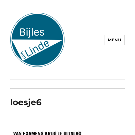
MENU
loesje6