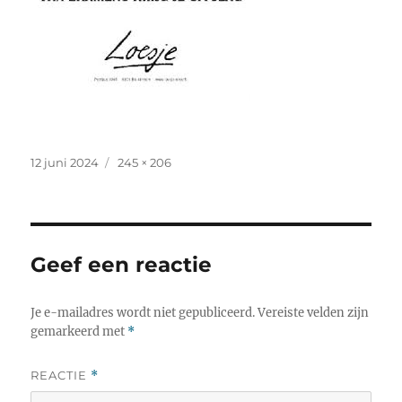
Geplaatst
Volledige
12 juni 2024
245 × 206
op
grootte
Geef een reactie
Je e-mailadres wordt niet gepubliceerd.
Vereiste velden zijn
gemarkeerd met
*
REACTIE
*