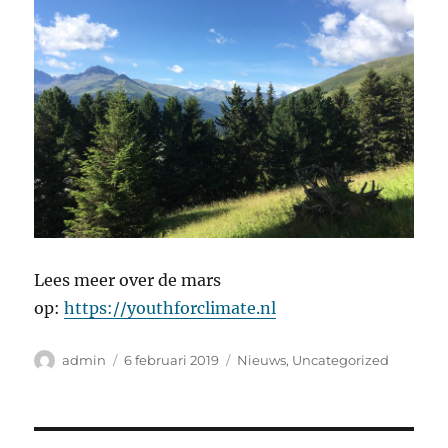
Lees meer over de mars
op:
https://youthforclimate.nl
Auteur
Geplaatst
Categorieën
admin
6 februari 2019
Nieuws
,
Uncategorized
op