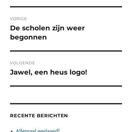
Bericht
VORIGE
navigatie
De scholen zijn weer
Vorig
bericht:
begonnen
VOLGENDE
Jawel, een heus logo!
Volgend
bericht:
RECENTE BERICHTEN
Allemaal geslaagd!