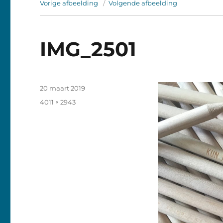
Vorige afbeelding
Volgende afbeelding
IMG_2501
Geplaatst
20 maart 2019
op
Volledige
4011 × 2943
grootte