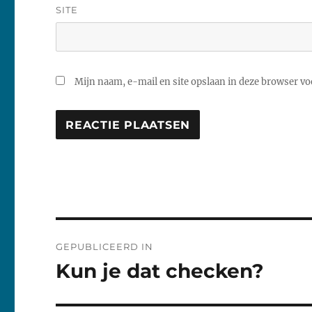
SITE
Mijn naam, e-mail en site opslaan in deze browser voo
Bericht
GEPUBLICEERD IN
navigatie
Kun je dat checken?