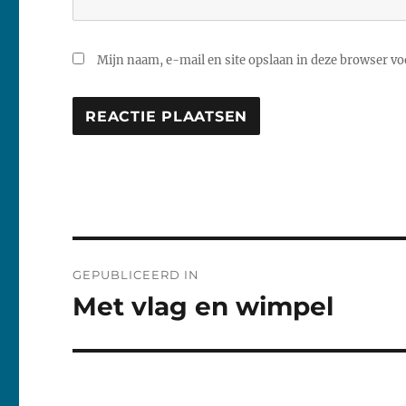
Mijn naam, e-mail en site opslaan in deze browser voo
Bericht
GEPUBLICEERD IN
navigatie
Met vlag en wimpel