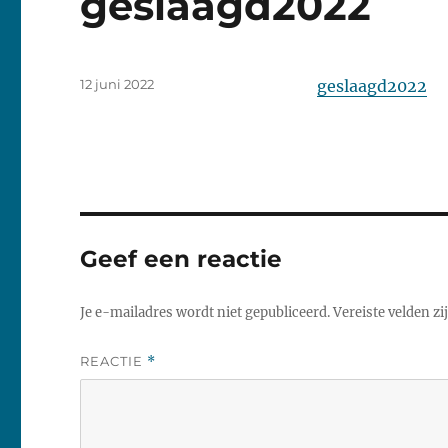
geslaagd2022
Geplaatst
12 juni 2022
geslaagd2022
op
Geef een reactie
Je e-mailadres wordt niet gepubliceerd.
Vereiste velden z
REACTIE
*