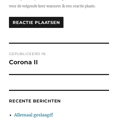
voor de volgende keer wanneer ik een reactie plaats.
Bericht
GEPUBLICEERD IN
navigatie
Corona II
RECENTE BERICHTEN
Allemaal geslaagd!