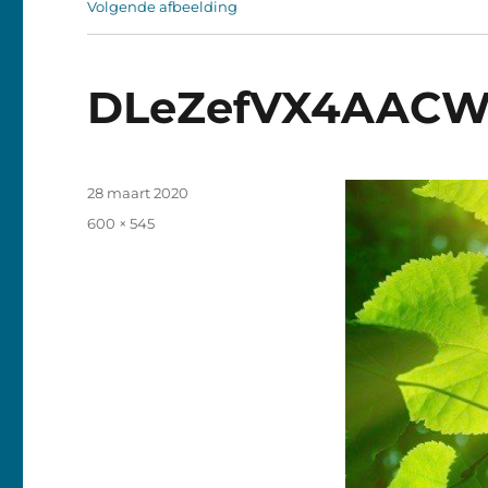
Volgende afbeelding
DLeZefVX4AAC
Geplaatst
28 maart 2020
op
Volledige
600 × 545
grootte