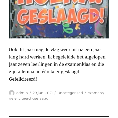
Ook dit jaar mag de vlag weer uit na een jaar
lang hard werken. Ik begeleidde het afgelopen
jaar zeven leerlingen in de examenklas en die
zijn allemaal in één keer geslaagd.
Gefeliciteerd!
Auteur
Geplaatst
Categorieën
Tags
admin
20 juni 2021
Uncategorized
examens
,
op
gefeliciteerd
,
geslaagd