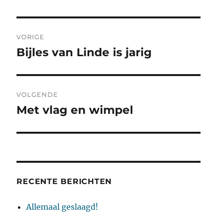
Bericht
VORIGE
navigatie
Bijles van Linde is jarig
Vorig
bericht:
VOLGENDE
Met vlag en wimpel
Volgend
bericht:
RECENTE BERICHTEN
Allemaal geslaagd!